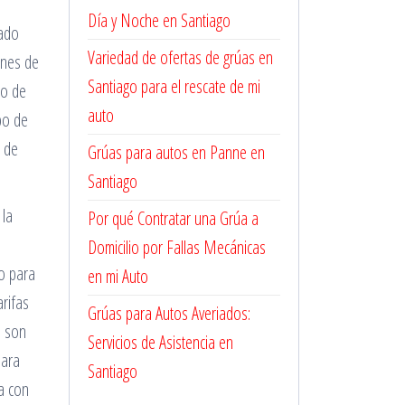
Día y Noche en Santiago
zado
Variedad de ofertas de grúas en
ones de
Santiago para el rescate de mi
po de
auto
po de
n de
Grúas para autos en Panne en
Santiago
 la
Por qué Contratar una Grúa a
Domicilio por Fallas Mecánicas
to para
en mi Auto
arifas
Grúas para Autos Averiados:
d son
Servicios de Asistencia en
para
Santiago
a con