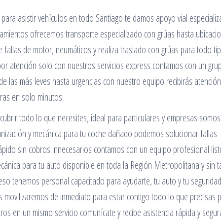
para asistir vehículos en todo Santiago te damos apoyo vial especiali
namientos ofrecemos transporte especializado con grúas hasta ubicaci
e fallas de motor, neumáticos y realiza traslado con grúas para todo ti
 por atención solo con nuestros servicios express contamos con un gru
sde las más leves hasta urgencias con nuestro equipo recibirás atenció
oras en solo minutos.
 cubrir todo lo que necesites, ideal para particulares y empresas somos
canización y mecánica para tu coche dañado podemos solucionar fallas
rápido sin cobros innecesarios contamos con un equipo profesional lis
cánica para tu auto disponible en toda la Región Metropolitana y sin t
 eso tenemos personal capacitado para ayudarte, tu auto y tu segurida
s movilizaremos de inmediato para estar contigo todo lo que precisas 
os en un mismo servicio comunícate y recibe asistencia rápida y segur