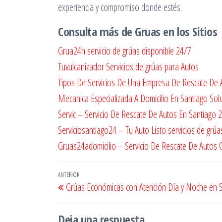
experiencia y compromiso donde estés.
Consulta más de Gruas en los Sitios
Grua24h servicio de grúas disponible 24/7
Tuvulcanizador Servicios de grúas para Autos
Tipos De Servicios De Una Empresa De Rescate De 
Mecanica Especializada A Domicilio En Santiago Sol
Servic – Servicio De Rescate De Autos En Santiago 
Serviciosantiago24 – Tu Auto Listo servicios de grúa
Gruas24adomicilio – Servicio De Rescate De Autos 
Navegación
Entrada
ANTERIOR
Grúas Económicas con Atención Día y Noche en 
de
anterior
entradas
Deja una respuesta