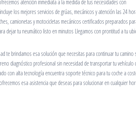
 ofrecemos atención inmediata a la medida de tus necesidades con
 incluye los mejores servicios de grúas, mecánicos y atención las 24 ho
ches, camionetas y motocicletas mecánicos certificados preparados par
para dejar tu neumático listo en minutos Llegamos con prontitud a tu ubi
dad te brindamos esa solución que necesitas para continuar tu camino 
reno diagnóstico profesional sin necesidad de transportar tu vehículo d
cado con alta tecnología encuentra soporte técnico para tu coche a cos
te ofrecemos esa asistencia que deseas para solucionar en cualquier hor