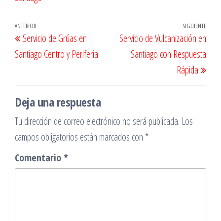
Navegación
Entrada
ANTERIOR
SIGUIENTE
Entr
Servicio de Grúas en
Servicio de Vulcanización en
de
anterior
sigu
Santiago Centro y Periferia
Santiago con Respuesta
entradas
Rápida
Deja una respuesta
Tu dirección de correo electrónico no será publicada.
Los
campos obligatorios están marcados con
*
Comentario
*