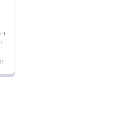
 en
24
25